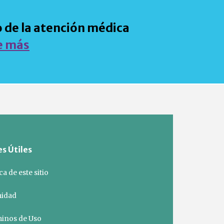
ro de la atención médica
e más
s Útiles
a de este sitio
midad
inos de Uso