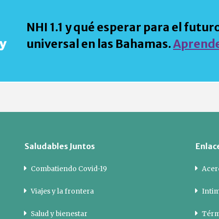
NHI 1.1 y qué esperar para el futu
universal en las Bahamas.
Aprend
Saludables Juntos
Enlace
Combatiendo Covid-19
Acerc
Viajes y la frontera
Inti
Salud y bienestar
Térm